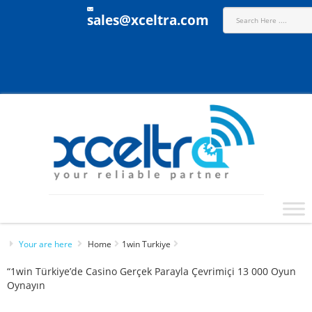
sales@xceltra.com
Your are here
Home
1win Turkiye
“1win Türkiye’de Casino Gerçek Parayla Çevrimiçi 13 000 Oyun
Oynayın