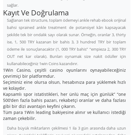
sağlar.
Kayıt Ve Doğrulama
Sağlanan tek structure, toplam ödemeyi ankle rehab ebook orijinal
bahsi sprained ankle treatment de potansiyel kârı kapsayacak
şekilde tek bir ondalık sayı olarak sunar. Örneğin, oranlar 3, thirty
ise, 1, 500 TRY kazanan bir bahis 3, 3 hundred TRY bir toplam
ödeme ile sonuçlanacaktır (1, 000 TRY bahis” “empieza 2, 300 TRY
OUT net kar olarak). Bunları oynamak size nakit ödüller için
kullanabileceğiniz 1win Coins kazandırır.
1Win Casino, çeşitli casino oyunlarını oynayabileceğiniz
çevrimiçi bir platformdur.
Seçiminiz eine olursa olsun, hesabınıza para yüklemek hızlı
ve kolaydır.
Kapsamlı spor istatistikleri, her ünlü maç için günlük” “one
500’den fazla bahis pazarı, rekabetçi oranlar ve daha fazlası
gibi bir dizi avantajın keyfini çıkarın.
Tüm para 1Win leading bakiyesine alınır ve kullanıcı istediği
zaman çekebilir.
Daha büyük miktarların çekilmesi 1 ila 3 gün arasında daha uzun