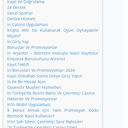
Kayıt Ve Doğrulama
24 Destek
Sanal Sporlar
Destek Hizmeti
In Casino Uygulaması
Kripto Afin De Kullanarak Oyun Oynayabilir
Miyim?
In Giriş Yap
Bonuslar Ve Promosyonlar
In Arjantin – Betmore Koduyla Nasıl Kaydolur
Empieza Bonusunuzu Alırsınız
Kayıt Teklifi
In Bonusları Ve Promosyonları 2024
Kayıt Olduktan Sonra Siteye Giriş Yapın
In Ile Bir Hesap Açın
Güvenilir Müşteri Hizmetleri
In Türkiye’de Resmi Bahis Ve Çevrimiçi Casino
Haberler Ve Promosyonlar
In’in Mobil Uygulaması
$ Bonus Almak Için 1win Promosyon Kodu
Betmore Nasıl Kullanılır?
In’in Sah Sitesi: Çevrimiçi Spor Bahisleri
“In Türkiye’de Çevrimiçi Casino Sitesi