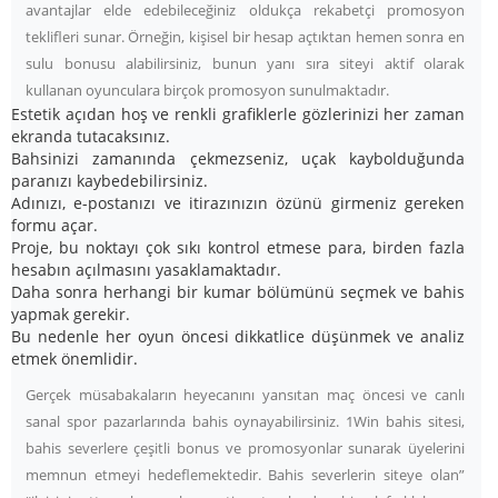
avantajlar elde edebileceğiniz oldukça rekabetçi promosyon
teklifleri sunar. Örneğin, kişisel bir hesap açtıktan hemen sonra en
sulu bonusu alabilirsiniz, bunun yanı sıra siteyi aktif olarak
kullanan oyunculara birçok promosyon sunulmaktadır.
Estetik açıdan hoş ve renkli grafiklerle gözlerinizi her zaman
ekranda tutacaksınız.
Bahsinizi zamanında çekmezseniz, uçak kaybolduğunda
paranızı kaybedebilirsiniz.
Adınızı, e-postanızı ve itirazınızın özünü girmeniz gereken
formu açar.
Proje, bu noktayı çok sıkı kontrol etmese para, birden fazla
hesabın açılmasını yasaklamaktadır.
Daha sonra herhangi bir kumar bölümünü seçmek ve bahis
yapmak gerekir.
Bu nedenle her oyun öncesi dikkatlice düşünmek ve analiz
etmek önemlidir.
Gerçek müsabakaların heyecanını yansıtan maç öncesi ve canlı
sanal spor pazarlarında bahis oynayabilirsiniz. 1Win bahis sitesi,
bahis severlere çeşitli bonus ve promosyonlar sunarak üyelerini
memnun etmeyi hedeflemektedir. Bahis severlerin siteye olan”