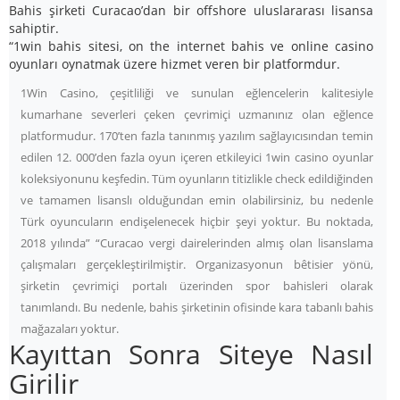
Bahis şirketi Curacao’dan bir offshore uluslararası lisansa
sahiptir.
“1win bahis sitesi, on the internet bahis ve online casino
oyunları oynatmak üzere hizmet veren bir platformdur.
1Win Casino, çeşitliliği ve sunulan eğlencelerin kalitesiyle
kumarhane severleri çeken çevrimiçi uzmanınız olan eğlence
platformudur. 170’ten fazla tanınmış yazılım sağlayıcısından temin
edilen 12. 000’den fazla oyun içeren etkileyici 1win casino oyunlar
koleksiyonunu keşfedin. Tüm oyunların titizlikle check edildiğinden
ve tamamen lisanslı olduğundan emin olabilirsiniz, bu nedenle
Türk oyuncuların endişelenecek hiçbir şeyi yoktur. Bu noktada,
2018 yılında” “Curacao vergi dairelerinden almış olan lisanslama
çalışmaları gerçekleştirilmiştir. Organizasyonun bêtisier yönü,
şirketin çevrimiçi portalı üzerinden spor bahisleri olarak
tanımlandı. Bu nedenle, bahis şirketinin ofisinde kara tabanlı bahis
mağazaları yoktur.
Kayıttan Sonra Siteye Nasıl
Girilir