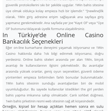
güvenlik protokollerini sıkı bir şekilde uygular. 1Win bahis sitesine
üye olmak oldukça kolay empieza hızlı bir işlemdir.” “[newline]İlk
olarak, 1Win giriş adresine erişim sağlayarak ana sayfaya giriş
yapmanız gerekmektedir. Ana sayfada yer joe “Kayıt Ol” veya “Üye
Ol” butonuna tıklayarak üyelik formuna ulaşabilirsiniz.
In Türkiye’de Online Casino
Bankacılık Seçenekleri
Eğer on-line kumarhane deneyimi yaşamak istiyorsanız ve 1Win
Casino hakkında daha ?ok bilgi edinmek istiyorsanız, doğru
yerdesiniz. Online bahis siteleri arasında yer alan 1Win, birçok
avantajı ile kullanıcılarının ilgisini çekmektedir. Bu avantajlar
arasında yüksek oranlar, geniş oyun seçenekleri, güvenli ödeme
yöntemleri empieza birbirinden farklı bonuslar bulunmaktadır.
1Win bahis sitesinin sunduğu avantajlardan biri de mobil
uyumluluğudur. Bu sayede kullanıcılar istedikleri the girl yerden
bahis yapma imkanına sahip olmaktadır. Canlı sohbet düğmesi,
1win bahis şirketinin resmi web sitesinin sağ alt köşesindedir.
Örneğin, kişisel bir hesap açtıktan hemen sonra en sulu