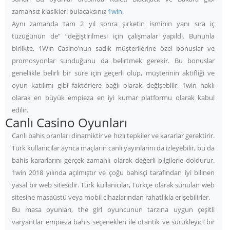
zamansız klasikleri bulacaksınız
1win
.
Aynı zamanda tam 2 yıl sonra şirketin isminin yanı sıra iç
tüzüğünün de” “değiştirilmesi için çalışmalar yapıldı. Bununla
birlikte, 1Win Casino’nun sadık müşterilerine özel bonuslar ve
promosyonlar sunduğunu da belirtmek gerekir. Bu bonuslar
genellikle belirli bir süre için geçerli olup, müşterinin aktifliği ve
oyun katılımı gibi faktörlere bağlı olarak değişebilir. 1win haklı
olarak en büyük empieza en iyi kumar platformu olarak kabul
edilir.
Canlı Casino Oyunları
Canlı bahis oranları dinamiktir ve hızlı tepkiler ve kararlar gerektirir.
Türk kullanıcılar ayrıca maçların canlı yayınlarını da izleyebilir, bu da
bahis kararlarını gerçek zamanlı olarak değerli bilgilerle doldurur.
1win 2018 yılında açılmıştır ve çoğu bahisçi tarafından iyi bilinen
yasal bir web sitesidir. Türk kullanıcılar, Türkçe olarak sunulan web
sitesine masaüstü veya mobil cihazlarından rahatlıkla erişebilirler.
Bu masa oyunları, the girl oyuncunun tarzına uygun çeşitli
varyantlar empieza bahis seçenekleri ile otantik ve sürükleyici bir