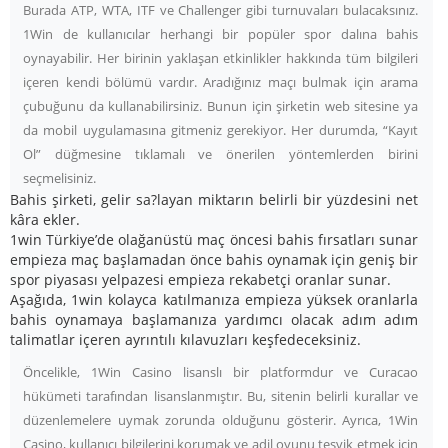
Burada ATP, WTA, ITF ve Challenger gibi turnuvaları bulacaksınız.
1Win de kullanıcılar herhangi bir popüler spor dalına bahis
oynayabilir. Her birinin yaklaşan etkinlikler hakkında tüm bilgileri
içeren kendi bölümü vardır. Aradığınız maçı bulmak için arama
çubuğunu da kullanabilirsiniz. Bunun için şirketin web sitesine ya
da mobil uygulamasına gitmeniz gerekiyor. Her durumda, “Kayıt
Ol” düğmesine tıklamalı ve önerilen yöntemlerden birini
seçmelisiniz.
Bahis şirketi, gelir sa?layan miktarın belirli bir yüzdesini net
kâra ekler.
1win Türkiye’de olağanüstü maç öncesi bahis fırsatları sunar
empieza maç başlamadan önce bahis oynamak için geniş bir
spor piyasası yelpazesi empieza rekabetçi oranlar sunar.
Aşağıda, 1win kolayca katılmanıza empieza yüksek oranlarla
bahis oynamaya başlamanıza yardımcı olacak adım adım
talimatlar içeren ayrıntılı kılavuzları keşfedeceksiniz.
Öncelikle, 1Win Casino lisanslı bir platformdur ve Curacao
hükümeti tarafından lisanslanmıştır. Bu, sitenin belirli kurallar ve
düzenlemelere uymak zorunda olduğunu gösterir. Ayrıca, 1Win
Casino, kullanıcı bilgilerini korumak ve adil oyunu teşvik etmek için