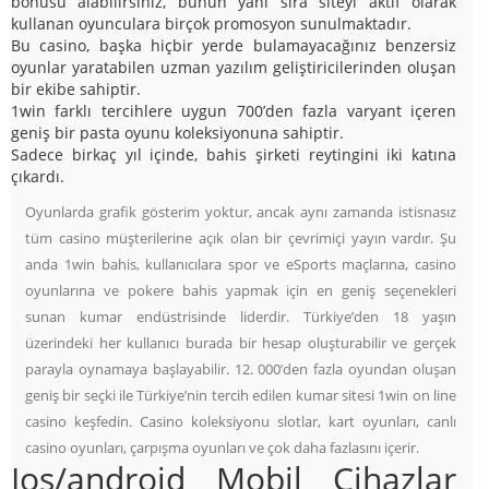
bonusu alabilirsiniz, bunun yanı sıra siteyi aktif olarak
kullanan oyunculara birçok promosyon sunulmaktadır.
Bu casino, başka hiçbir yerde bulamayacağınız benzersiz
oyunlar yaratabilen uzman yazılım geliştiricilerinden oluşan
bir ekibe sahiptir.
1win farklı tercihlere uygun 700’den fazla varyant içeren
geniş bir pasta oyunu koleksiyonuna sahiptir.
Sadece birkaç yıl içinde, bahis şirketi reytingini iki katına
çıkardı.
Oyunlarda grafik gösterim yoktur, ancak aynı zamanda istisnasız
tüm casino müşterilerine açık olan bir çevrimiçi yayın vardır. Şu
anda 1win bahis, kullanıcılara spor ve eSports maçlarına, casino
oyunlarına ve pokere bahis yapmak için en geniş seçenekleri
sunan kumar endüstrisinde liderdir. Türkiye’den 18 yaşın
üzerindeki her kullanıcı burada bir hesap oluşturabilir ve gerçek
parayla oynamaya başlayabilir. 12. 000’den fazla oyundan oluşan
geniş bir seçki ile Türkiye’nin tercih edilen kumar sitesi 1win on line
casino keşfedin. Casino koleksiyonu slotlar, kart oyunları, canlı
casino oyunları, çarpışma oyunları ve çok daha fazlasını içerir.
Ios/android Mobil Cihazlar