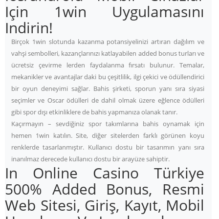
Için 1win Uygulamasını
Indirin!
Birçok 1win slotunda kazanma potansiyelinizi artıran dağılım ve
vahşi sembolleri, kazançlarınızı katlayabilen added bonus turları ve
ücretsiz çevirme lerden faydalanma fırsatı bulunur. Temalar,
mekanikler ve avantajlar daki bu çeşitlilik, ilgi çekici ve ödüllendirici
bir oyun deneyimi sağlar. Bahis şirketi, sporun yanı sıra siyasi
seçimler ve Oscar ödülleri de dahil olmak üzere eğlence ödülleri
gibi spor dışı etkinliklere de bahis yapmanıza olanak tanır.
Kaçırmayın – sevdiğiniz spor takımlarına bahis oynamak için
hemen 1win katılın. Site, diğer sitelerden farklı görünen koyu
renklerde tasarlanmıştır. Kullanıcı dostu bir tasarımın yanı sıra
inanılmaz derecede kullanıcı dostu bir arayüze sahiptir.
In Online Casino Türkiye
500% Added Bonus, Resmi
Web Sitesi, Giriş, Kayıt, Mobil