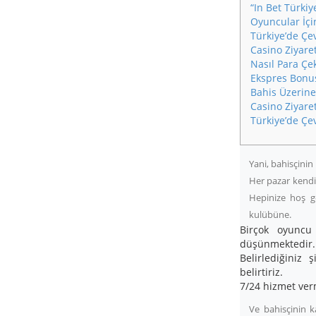
“In Bet Türkiy
Oyuncular İç
Türkiye’de Çev
Casino Ziyaret
Nasıl Para Çek
Ekspres Bonu
Bahis Üzerine
Casino Ziyaret
Türkiye’de Çev
Yani, bahisçinin
Her pazar kendi s
Hepinize hoş ge
kulübüne.
Birçok oyuncu
düşünmektedir.
Belirlediğiniz 
belirtiriz.
7/24 hizmet verm
Ve bahisçinin k