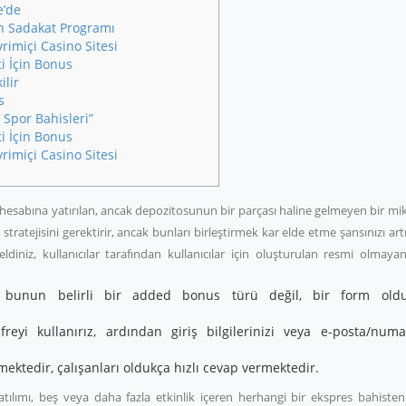
e’de
in Sadakat Programı
rimiçi Casino Sitesi
i İçin Bonus
ilir
s
 Spor Bahisleri”
i İçin Bonus
rimiçi Casino Sitesi
 hesabına yatırılan, ancak depozitosunun bir parçası haline gelmeyen bir mik
tratejisini gerektirir, ancak bunları birleştirmek kar elde etme şansınızı artır
ldiniz, kullanıcılar tarafından kullanıcılar için oluşturulan resmi olmay
 bunun belirli bir added bonus türü değil, bir form old
şifreyi kullanırız, ardından giriş bilgilerinizi veya e-posta/numa
ektedir, çalışanları oldukça hızlı cevap vermektedir.
atılımı, beş veya daha fazla etkinlik içeren herhangi bir ekspres bahiste