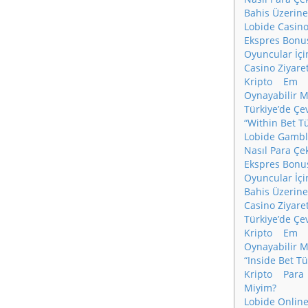
Bahis Üzerine
Lobide Casino
Ekspres Bonu
Oyuncular İç
Casino Ziyaret
Kripto Em 
Oynayabilir M
Türkiye’de Çev
“Within Bet T
Lobide Gambl
Nasıl Para Çek
Ekspres Bonu
Oyuncular İç
Bahis Üzerine
Casino Ziyaret
Türkiye’de Çev
Kripto Em 
Oynayabilir M
“Inside Bet Tü
Kripto Para
Miyim?
Lobide Online