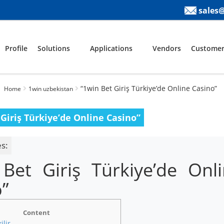
sales
Profile
Solutions
Applications
Vendors
Customer
“1win Bet Giriş Türkiye’de Online Casino”
Home
1win uzbekistan
Giriş Türkiye’de Online Casino”
s:
Bet Giriş Türkiye’de Onl
”
Content
ilir