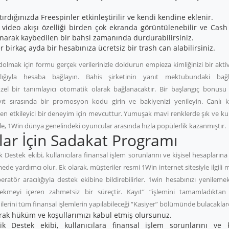
ırdığınızda Freespinler etkinleştirilir ve kendi kendine eklenir.
 video akışı özelliği birden çok ekranda görüntülenebilir ve Cas
narak kaybedilen bir bahsi zamanında durdurabilirsiniz.
birkaç ayda bir hesabınıza ücretsiz bir trash can alabilirsiniz.
olmak için formu gerçek verilerinizle doldurun empieza kimliğinizi bir akt
lığıyla hesaba bağlayın. Bahis şirketinin yanıt mektubundaki bağl
 özel bir tanımlayıcı otomatik olarak bağlanacaktır. Bir başlangıç ​​bonus
ayıt sırasında bir promosyon kodu girin ve bakiyenizi yenileyin. Canlı 
n etkileyici bir deneyim için mevcuttur. Yumuşak mavi renklerde şık ve ku
le, 1Win dünya genelindeki oyuncular arasında hızla popülerlik kazanmıştır.
ar İçin Sadakat Programı
 Destek ekibi, kullanıcılara finansal işlem sorunlarını ve kişisel hesaplarına
ede yardımcı olur. Ek olarak, müşteriler resmi 1Win internet sitesiyle ilgili
eratör aracılığıyla destek ekibine bildirebilirler. 1win hesabınızı yenileme
ekmeyi içeren zahmetsiz bir süreçtir. Kayıt” “işlemini tamamladıktan
dilerini tüm finansal işlemlerin yapılabileceği “Kasiyer” bölümünde bulacaklard
arak hüküm ve koşullarımızı kabul etmiş olursunuz.
ik Destek ekibi, kullanıcılara finansal işlem sorunlarını ve k