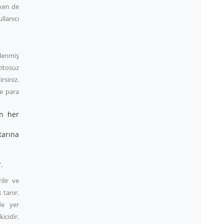
yken de
lanıcı
rlenmiş
zitosuz
rsiniz.
de para
ün her
tarına
.
ilir ve
 tanır.
de yer
icidir.