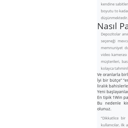
kendine sabitlen
boyutu to kadar
düşünmektedir.
Nasıl Pa
Depozitolar anın
seçeneği mevcu
memnuniyet duya
video kamerası
müşterileri, ba
kolayca tahminle
Ve oranlarla bir
İyi bir bütçe” 
liralık bahislerle
Yeni başlayanlar
En tipik 1Win p
Bu nedenle kim
olunuz.
“Dikkatlice bi
kullanıcılar, il