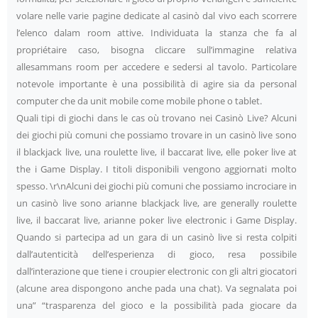
volare nelle varie pagine dedicate al casinò dal vivo each scorrere
l’elenco dalam room attive. Individuata la stanza che fa al
propriétaire caso, bisogna cliccare sull’immagine relativa
allesammans room per accedere e sedersi al tavolo. Particolare
notevole importante è una possibilità di agire sia da personal
computer che da unit mobile come mobile phone o tablet.
Quali tipi di giochi dans le cas où trovano nei Casinò Live? Alcuni
dei giochi più comuni che possiamo trovare in un casinò live sono
il blackjack live, una roulette live, il baccarat live, elle poker live at
the i Game Display. I titoli disponibili vengono aggiornati molto
spesso. \r\nAlcuni dei giochi più comuni che possiamo incrociare in
un casinò live sono arianne blackjack live, are generally roulette
live, il baccarat live, arianne poker live electronic i Game Display.
Quando si partecipa ad un gara di un casinò live si resta colpiti
dall’autenticità dell’esperienza di gioco, resa possibile
dall’interazione que tiene i croupier electronic con gli altri giocatori
(alcune area dispongono anche pada una chat). Va segnalata poi
una” “trasparenza del gioco e la possibilità pada giocare da