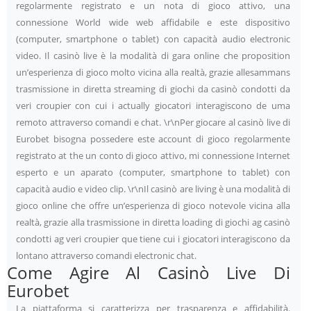
regolarmente registrato e un nota di gioco attivo, una
connessione World wide web affidabile e este dispositivo
(computer, smartphone o tablet) con capacità audio electronic
video. Il casinò live è la modalità di gara online che proposition
un’esperienza di gioco molto vicina alla realtà, grazie allesammans
trasmissione in diretta streaming di giochi da casinò condotti da
veri croupier con cui i actually giocatori interagiscono de uma
remoto attraverso comandi e chat. \r\nPer giocare al casinò live di
Eurobet bisogna possedere este account di gioco regolarmente
registrato at the un conto di gioco attivo, mi connessione Internet
esperto e un aparato (computer, smartphone to tablet) con
capacità audio e video clip. \r\nIl casinò are living è una modalità di
gioco online che offre un’esperienza di gioco notevole vicina alla
realtà, grazie alla trasmissione in diretta loading di giochi ag casinò
condotti ag veri croupier que tiene cui i giocatori interagiscono da
lontano attraverso comandi electronic chat.
Come Agire Al Casinò Live Di
Eurobet
La piattaforma si caratterizza per trasparenza e affidabilità.